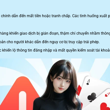
chính dẫn đến mất tiền hoặc tranh chấp. Các tình huống xuất ph
 hàng khiến giao dịch bị gián đoạn, thậm chí chuyển nhầm thông
ản cho người khác dẫn đến nguy cơ bị truy cập trái phép.
c khiến lộ thông tin đăng nhập và mất quyền kiểm soát tài khoả