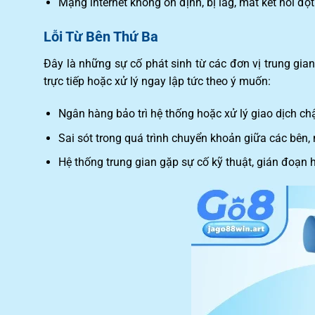
Mạng internet không ổn định, bị lag, mất kết nối đ
Lỗi Từ Bên Thứ Ba
Đây là những sự cố phát sinh từ các đơn vị trung gia
trực tiếp hoặc xử lý ngay lập tức theo ý muốn:
Ngân hàng bảo trì hệ thống hoặc xử lý giao dịch chậ
Sai sót trong quá trình chuyển khoản giữa các bên, 
Hệ thống trung gian gặp sự cố kỹ thuật, gián đoạn