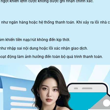
ột ngột khiến lệnh cược không được ghi nhận chính xác.
n như ngân hàng hoặc hệ thống thanh toán. Khi xảy ra lỗi nhà 
m khiến tiền nạp/rút không đến kịp thời.
như nhập sai nội dung hoặc lỗi xác nhận giao dịch.
 hoạt động làm ảnh hưởng đến toàn bộ quá trình thanh toán.