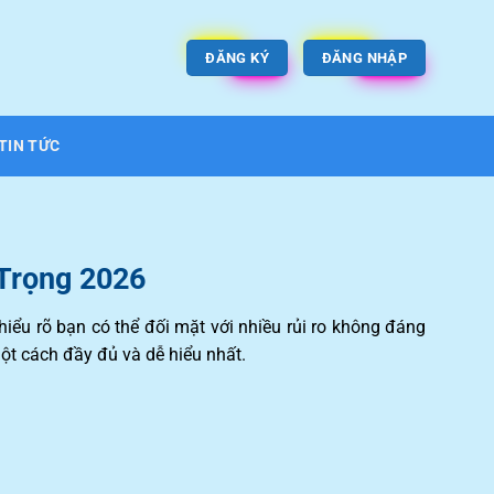
ĐĂNG KÝ
ĐĂNG NHẬP
TIN TỨC
 Trọng 2026
iểu rõ bạn có thể đối mặt với nhiều rủi ro không đáng
t cách đầy đủ và dễ hiểu nhất.