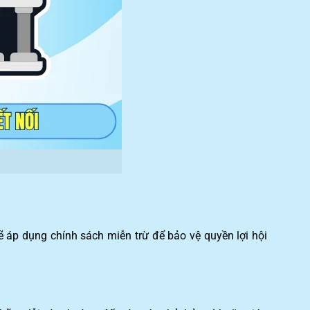
ẽ áp dụng chính sách miễn trừ để bảo vệ quyền lợi hội