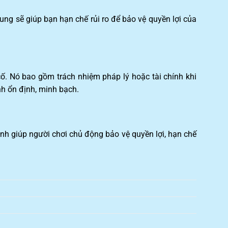
ng sẽ giúp bạn hạn chế rủi ro để bảo vệ quyền lợi của
ố. Nó bao gồm trách nhiệm pháp lý hoặc tài chính khi
nh ổn định, minh bạch.
h giúp người chơi chủ động bảo vệ quyền lợi, hạn chế