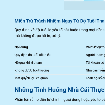
Miễn Trừ Trách Nhiệm Ngay Từ Độ Tuổi Th
Quy định về độ tuổi là yếu tố bắt buộc trong mọi nền
mà không được hỗ trợ xử lý:
Nội dung
Chi tiết cụ t
Quy định độ tuổi tối thiểu
Người tham g
Hệ quả khi vi phạm
Tài khoản có
Không được bồi thường
Nhà cái
miễn
Mất quyền lợi liên quan
Toàn bộ số dư
Những Tình Huống Nhà Cái Thực 
Phần lớn rủi ro đến từ chính người dùng hoặc yếu tố bê