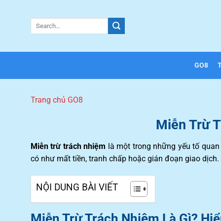
GO8
Trang chủ GO8
Miễn Trừ T
Miễn trừ trách nhiệm
là một trong những yếu tố quan 
có như mất tiền, tranh chấp hoặc gián đoạn giao dịch.
NỘI DUNG BÀI VIẾT
Miễn Trừ Trách Nhiệm Là Gì? Hi