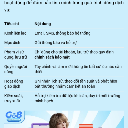
hoạt động để đảm bảo tính minh trong quá trình dùng dịch
vụ:
Tiêu chí
Nội dung
Kênh liên lạc
Email, SMS, thông báo hệ thống
Mục đích
Gửi thông báo và hỗ trợ
Phạm vi sử
Chỉ dùng cho tài khoản, lưu trữ theo quy định
dụng, lưu trữ
chính sách bảo mật
Quyền người
Tùy chỉnh và làm mới thông tin bất cứ lúc nào cần
dùng
thiết
Hoạt động
Ghi nhận lịch sử, theo dõi tần suất và phát hiện
giao dịch
bất thường nhằm cam kết an toàn
Kiểm soát,
Hỗ trợ kiểm tra dữ liệu khi cần, duy trì môi trường
truy xuất
minh bạch