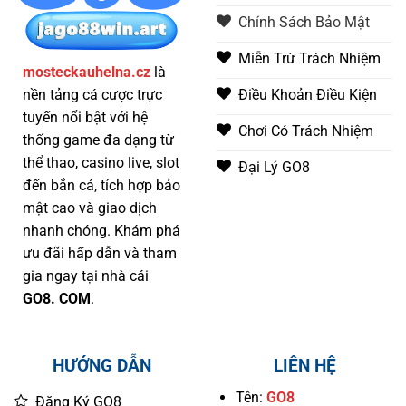
Chính Sách Bảo Mật
Miễn Trừ Trách Nhiệm
mosteckauhelna.cz
là
nền tảng cá cược trực
Điều Khoản Điều Kiện
tuyến nổi bật với hệ
Chơi Có Trách Nhiệm
thống game đa dạng từ
thể thao, casino live, slot
Đại Lý GO8
đến bắn cá, tích hợp bảo
mật cao và giao dịch
nhanh chóng. Khám phá
ưu đãi hấp dẫn và tham
gia ngay tại nhà cái
GO8. COM
.
HƯỚNG DẪN
LIÊN HỆ
Tên:
GO8
Đăng Ký GO8