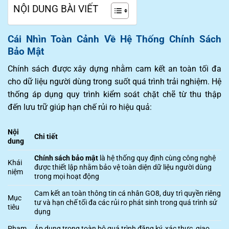
NỘI DUNG BÀI VIẾT
Cái Nhìn Toàn Cảnh Về Hệ Thống Chính Sách
Bảo Mật
Chính sách được xây dựng nhằm cam kết an toàn tối đa
cho dữ liệu người dùng trong suốt quá trình trải nghiệm. Hệ
thống áp dụng quy trình kiểm soát chặt chẽ từ thu thập
đến lưu trữ giúp hạn chế rủi ro hiệu quả:
Nội
Chi tiết
dung
Chính sách bảo mật
là hệ thống quy định cùng công nghệ
Khái
được thiết lập nhằm bảo vệ toàn diện dữ liệu người dùng
niệm
trong mọi hoạt động
Cam kết an toàn thông tin cá nhân GO8, duy trì quyền riêng
Mục
tư và hạn chế tối đa các rủi ro phát sinh trong quá trình sử
tiêu
dụng
Phạm
Áp dụng trong toàn bộ quá trình đăng ký, xác thực, giao