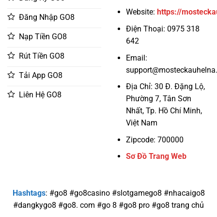
Website:
https://mostecka
Đăng Nhập GO8
Điện Thoại: 0975 318
Nạp Tiền GO8
642
Rút Tiền GO8
Email:
support@mosteckauhelna
Tải App GO8
Địa Chỉ: 30 Đ. Đặng Lộ,
Liên Hệ GO8
Phường 7, Tân Sơn
Nhất, Tp. Hồ Chí Minh,
Việt Nam
Zipcode: 700000
Sơ Đồ Trang Web
Hashtags
: #go8 #go8casino #slotgamego8 #nhacaigo8
#dangkygo8 #go8. com #go 8 #go8 pro #go8 trang chủ