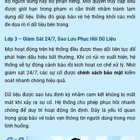
độ người dùng hay bộ phận riêng. Mỗi quyền truy cập đều
được giới hạn trong phạm vi cần thiết nhằm tránh lạm
dụng dữ liệu. Điều đó giúp bảo vệ hệ thống khỏi các mối
đe dọa rò rỉ dữ liệu bên trong.
Lớp 3 – Giám Sát 24/7, Sao Lưu Phục Hồi Dữ Liệu
Mọi hoạt động trên hệ thống đều được theo dõi liên tục để
phát hiện dấu hiệu bất thường. Khi có rủi ro xuất hiện, hệ
thống sẽ tự động cảnh báo rồi kích hoạt cơ chế xử lý. Nhờ
giám sát 24/7, các sự cố được
chính sách bảo mật
kiểm
soát nhanh chóng hiệu quả.
Dữ liệu được sao lưu định kỳ nhằm cam kết không bị mất
mát khi xảy ra sự cố. Hệ thống cho phép phục hồi nhanh
chóng để duy trì hoạt động ổn định. Đây là yếu tố quan
trọng giúp bảo vệ toàn vẹn thông tin người dùng trong mọi
tình huống.